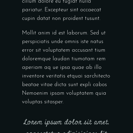
cillum dolore eu fugiat nulla
pariatur. Excepteur sint occaecat
cupin datat non proident tusunt.
Mollit anim id est laborum. Sed ut
perspiciatis unde omnis iste natus
error sit voluptatem accusant tium
doloremque laudan tiumotam rem
aperiam aq ue ipsa quae ab illo
inventore veritatis etquai sarchitecto
beatae vitae dicta sunt expli cabos
Nemoenim ipsam voluptatem quia
voluptas sitasper.
Lorem ipsum dolor sit amet,