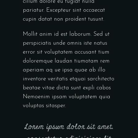
cillum dolore eu fugiat nulla
pariatur. Excepteur sint occaecat
cupin datat non proident tusunt.
Mollit anim id est laborum. Sed ut
perspiciatis unde omnis iste natus
error sit voluptatem accusant tium
doloremque laudan tiumotam rem
aperiam aq ue ipsa quae ab illo
inventore veritatis etquai sarchitecto
beatae vitae dicta sunt expli cabos
Nemoenim ipsam voluptatem quia
voluptas sitasper.
Lorem ipsum dolor sit amet,